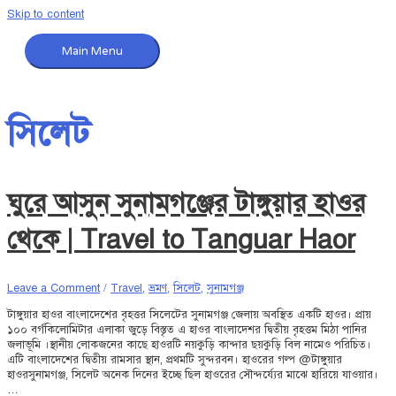
Skip to content
Main Menu
সিলেট
ঘুরে আসুন সুনামগঞ্জের টাঙ্গুয়ার হাওর
থেকে | Travel to Tanguar Haor
Leave a Comment
/
Travel
,
ভ্রমণ
,
সিলেট
,
সুনামগঞ্জ
টাঙ্গুয়ার হাওর বাংলাদেশের বৃহত্তর সিলেটের সুনামগঞ্জ জেলায় অবস্থিত একটি হাওর। প্রায়
১০০ বর্গকিলোমিটার এলাকা জুড়ে বিস্তৃত এ হাওর বাংলাদেশর দ্বিতীয় বৃহত্তম মিঠা পানির
জলাভূমি ।স্থানীয় লোকজনের কাছে হাওরটি নয়কুড়ি কান্দার ছয়কুড়ি বিল নামেও পরিচিত।
এটি বাংলাদেশের দ্বিতীয় রামসার স্থান, প্রথমটি সুন্দরবন। হাওরের গল্প @টাঙ্গুয়ার
হাওরসুনামগঞ্জ, সিলেট অনেক দিনের ইচ্ছে ছিল হাওরের সৌন্দর্য্যের মাঝে হারিয়ে যাওয়ার।
…