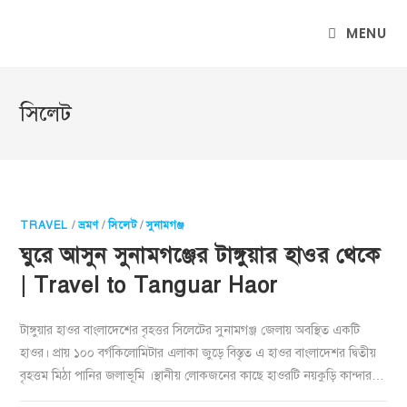
MENU
সিলেট
TRAVEL
/
ভ্রমণ
/
সিলেট
/
সুনামগঞ্জ
ঘুরে আসুন সুনামগঞ্জের টাঙ্গুয়ার হাওর থেকে
| Travel to Tanguar Haor
টাঙ্গুয়ার হাওর বাংলাদেশের বৃহত্তর সিলেটের সুনামগঞ্জ জেলায় অবস্থিত একটি
হাওর। প্রায় ১০০ বর্গকিলোমিটার এলাকা জুড়ে বিস্তৃত এ হাওর বাংলাদেশর দ্বিতীয়
বৃহত্তম মিঠা পানির জলাভূমি ।স্থানীয় লোকজনের কাছে হাওরটি নয়কুড়ি কান্দার…