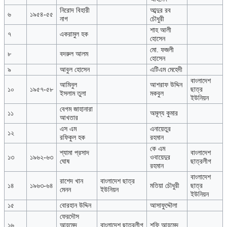
নিরোদ বিহারী
আব্দুর রব
৬
১৯৫৪-৫৫
নাগ
চৌধুরী
শাহ আলী
৭
একরামুল হক
হোসেন
মো. ফজলী
৮
বদরুল আলম
হোসেন
৯
আবুল হোসেন
এটিএম মেহেদী
বাংলাদেশ
আমিনুল
আশরাফ উদ্দিন
১০
১৯৫৭-৫৮
ছাত্র
ইসলাম তুলা
মকবুল
ইউনিয়ন
বেগম জাহানারা
১১
অমূল্য কুমার
আখতার
এস এম
এনায়েতুর
১২
রফিকুল হক
রহমান
কে এম
শ্যামা প্রসাদ
বাংলাদেশ
১৩
১৯৬২-৬৩
ওবায়েদুর
ঘোষ
ছাত্রলীগ
রহমান
বাংলাদেশ
রাশেদ খান
বাংলাদেশ ছাত্র
১৪
১৯৬৩-৬৪
মতিয়া চৌধুরী
ছাত্র
মেনন
ইউনিয়ন
ইউনিয়ন
১৫
বোরহান উদ্দিন
আসাফুদ্দৌলা
ফেরদৌস
১৬
আহমেদ
বাংলাদেশ ছাত্রলীগ
শফি আহমেদ