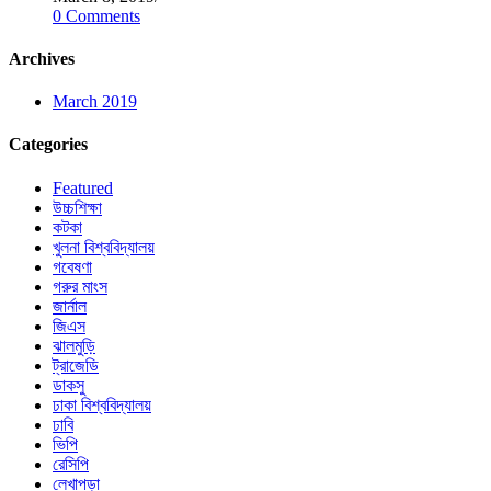
0 Comments
Archives
March 2019
Categories
Featured
উচ্চশিক্ষা
কটকা
খুলনা বিশ্ববিদ্যালয়
গবেষণা
গরুর মাংস
জার্নাল
জিএস
ঝালমুড়ি
ট্রাজেডি
ডাকসু
ঢাকা বিশ্ববিদ্যালয়
ঢাবি
ভিপি
রেসিপি
লেখাপড়া