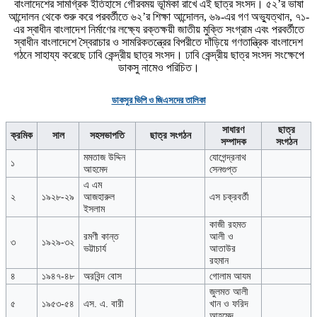
বাংলাদেশের সামগ্রিক ইতিহাসে গৌরবময় ভূমিকা রাখে এই ছাত্র সংসদ। ৫২’র ভাষা
আন্দোলন থেকে শুরু করে পরবর্তীতে ৬২’র শিক্ষা আন্দোলন, ৬৯-এর গণ অভ্যুত্থান, ৭১-
এর স্বাধীন বাংলাদেশ নির্মাণের লক্ষ্যে রক্তক্ষয়ী জাতীয় মুক্তি সংগ্রাম এবং পরবর্তীতে
স্বাধীন বাংলাদেশে স্বৈরাচার ও সামরিকতন্ত্রের বিপরীতে দাঁড়িয়ে গণতান্ত্রিক বাংলাদেশ
গঠনে সাহায্য করেছে ঢাবি কেন্দ্রীয় ছাত্র সংসদ। ঢাবি কেন্দ্রীয় ছাত্র সংসদ সংক্ষেপে
ডাকসু নামেও পরিচিত।
ডাকসুর ভিপি ও জিএসদের তালিকা
সাধারণ
ছাত্র
ক্রমিক
সাল
সহসভাপতি
ছাত্র সংগঠন
সম্পাদক
সংগঠন
মমতাজ উদ্দিন
যোগেন্দ্রনাথ
১
আহমেদ
সেনগুপ্ত
এ এম
২
১৯২৮-২৯
আজহারুল
এস চক্রবর্তী
ইসলাম
কাজী রহমত
রমণী কান্ত
আলী ও
৩
১৯২৯-৩২
ভট্টাচার্য
আতাউর
রহমান
৪
১৯৪৭-৪৮
অরবিন্দ বোস
গোলাম আযম
জুলমত আলী
৫
১৯৫৩-৫৪
এস. এ. বারী
খান ও ফরিদ
আহমেদ