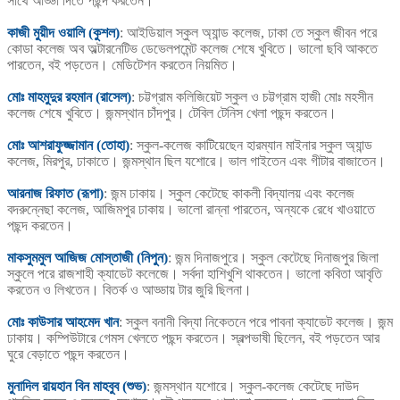
সাথে আড্ডা দিতে পছন্দ করতেন।
কাজী মুয়ীদ ওয়ালি (কুশল)
: আইডিয়াল স্কুল অ্যান্ড কলেজ, ঢাকা তে স্কুল জীবন পরে
কোডা কলেজ অব অল্টারনেটিভ ডেভেলপমেন্ট কলেজ শেষে খুবিতে। ভালো ছবি আকতে
পারতেন, বই পড়তেন। মেডিটেশন করতেন নিয়মিত।
মোঃ মাহমুদুর রহমান (রাসেল)
: চট্টগ্রাম কলিজিয়েট স্কুল ও চট্টগ্রাম হাজী মোঃ মহসীন
কলেজ শেষে খুবিতে। জন্মস্থান চাঁদপুর। টেবিল টেনিস খেলা পছন্দ করতেন।
মোঃ আশরাফুজ্জামান (তোহা)
: স্কুল-কলেজ কাটিয়েছেন হারম্যান মাইনার স্কুল অ্যান্ড
কলেজ, মিরপুর, ঢাকাতে। জন্মস্থান ছিল যশোরে। ভাল গাইতেন এবং গীটার বাজাতেন।
আরনাজ রিফাত (রূপা)
: জন্ম ঢাকায়। স্কুল কেটেছে কাকলী বিদ্যালয় এবং কলেজ
বদরুন্নেছা কলেজ, আজিমপুর ঢাকায়। ভালো রান্না পারতেন, অন্যকে রেধে খাওয়াতে
পছন্দ করতেন।
মাকসুমমুল আজিজ মোস্তাজী (নিপুন)
: জন্ম দিনাজপুরে। স্কুল কেটেছে দিনাজপুর জিলা
স্কুলে পরে রাজশাহী ক্যাডেট কলেজে। সর্বদা হাশিখুশি থাকতেন। ভালো কবিতা আবৃতি
করতেন ও লিখতেন। বিতর্ক ও আড্ডায় টার জুরি ছিলনা।
মোঃ কাউসার আহমেদ খান
: স্কুল বনানী বিদ্যা নিকেতনে পরে পাবনা ক্যাডেট কলেজ। জন্ম
ঢাকায়। কম্পিউটারে গেমস খেলতে পছন্দ করতেন। স্বল্পভাষী ছিলেন, বই পড়তেন আর
ঘুরে বেড়াতে পছন্দ করতেন।
মুনাদিল রায়হান বিন মাহবুব (শুভ)
: জন্মস্থান যশোরে। স্কুল-কলেজ কেটেছে দাউদ