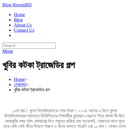
Blog HowtoBD
Home
Blog
About Us
Contact Us
Menu
খুবির কটকা ট্রাজেডির গল্প
Home
>
লেখাপড়া
>
খুবির কটকা ট্রাজেডির গল্প
১৩ই মার্চ। খুলনা বিশ্ববিদ্যালয়ে শোক দিবস। ২০০৪ সালের এ দিনে খুলনা
বিশ্ববিদ্যালয়ের স্থাপত্য ডিসিপ্লিনের শিক্ষার্থীরা সুন্দরবনে বেড়াতে গিয়ে কটকা সী-বিচে
ঘোরাঘুরির
সময় হঠাৎ জোয়ারের টানে সমুদ্রে হারিয়ে যায় অনেকেই, স্রোতের সাথে যুদ্ধ
করে কেউ কেউ তীরে ফিরতে পারলে ও ফিরে আসতে পারেনি ওরা ১১ জন। সেখান থেকে