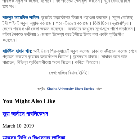
পাবলিক স্কুল ও কলেজ, যশোরে। বই পড়তেন খেলাধূলা করতেন। ঘুরে বেড়ানো ছিল
তার শখ।
শামসুল আরেফিন শাকিল
: বুয়েটের যন্ত্রকৌশল বিভাগে পড়াশুনা করতেন। স্কুল কেটেছে
টঙ্গী পাইলট স্কুল অ্যান্ড কলেজে। পরে নটরডেম কলেজে। তিমি ছিলেন ভ্রমনপ্রিয়।
দেশের প্রায় ৪০টি জেলা ভ্রমন করেছেন। অকাতরে বন্ধুদের সুখে-দুখে পাশে দাড়াতেন।
কটকা সৈকতে দুর্ঘটনায় ১১জনকে উদ্দেশ্য করে টঙ্গীতে উনার বাবা একটা স্মৃতিসৌধ
করেছেন।
সামিউল হাসান খান
: আইডিয়াল প্রি-ক্যাডেট স্কুল কলেজ, ঢাকা ও নটরডেম কলেজ শেষে
পড়াশুনা করতেন বুয়েটের যন্ত্রকৌশল বিভাগে। জন্মস্থান ঢাকায়। সাধারণ জ্ঞান ভাল
পারতেন, বিভিন্ন প্রতিযোগীতায় অংশ নিতেন। কবিতা লিখতেন।
লেখা:সাজিদ রিয়াজ,ইসিই।
সংগৃহীত
Khulna University Short Stories
থেকে
You Might Also Like
ভুয়া জার্নালে পাবলিকেশন
March 10, 2019
ডাকসুর ভিপি ও জিএসদের তালিকা