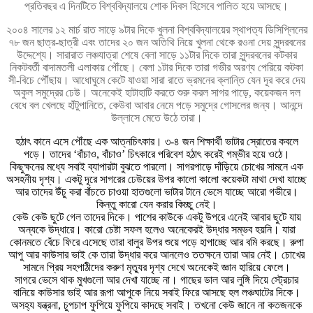
প্রতিবছর এ দিনটিতে বিশ্ববিদ্যালয়ে শোক দিবস হিসেবে পালিত হয়ে আসছে।
২০০৪ সালের ১২ মার্চ রাত সাড়ে ৯টার দিকে খুলনা বিশ্ববিদ্যালয়ের স্থাপত্য ডিসিপ্লিনের
৭৮ জন ছাত্র-ছাত্রী এবং তাদের ২০ জন অতিথি নিয়ে খুলনা থেকে রওনা দেয় সুন্দরবনের
উদ্দেশ্যে। সারারাত লঞ্চযাত্রা শেষে বেলা সাড়ে ১১টার দিকে তারা সুন্দরবনের কটকার
নিকটবর্তী বাদামতলী এলাকায় পৌঁছে। বেলা ১টার দিকে তারা গভীর অরণ্য পেরিয়ে কটকা
সী-বিচে পৌঁছায়। আধোঘুমে কেটে যাওয়া সারা রাতে ভ্রমনের ক্লান্তি যেন দূর করে দেয়
অকুল সমুদ্রের ঢেউ। অনেকেই হাটাহাটি করতে শুরু করল সাগর পাড়ে, কয়েকজন দল
বেধে বল খেলছে হাঁটুপানিতে, কেউবা আবার নেমে পড়ে সমুদ্রে গোসলের জন্য। আনন্দে
উল্লাসে মেতে উঠে তারা।
হঠাৎ কানে এসে পৌঁছে এক আত্নচিৎকার। ৩-৪ জন শিক্ষার্থী ভাটার স্রোতের কবলে
পড়ে। তাদের ‘বাঁচাও, বাঁচাও’ চিৎকারে পরিবেশ হঠাৎ করেই গম্ভীর হয়ে ওঠে।
কিছুক্ষনের মধ্যে সবাই ব্যাপারটা বুঝতে পারলো। সাগরপাড়ে দাঁড়িয়ে চোখের সামনে এক
অসহনীয় দৃশ্য। একটু দূরে সাগরের ঢেউয়ের উপর কালো কালো কয়েকটা মাথা দেখা যাচ্ছে
আর তাদের উঁচু করা বাঁচতে চাওয়া হাতগুলো ভাটার টানে ভেসে যাচ্ছে আরো গভীরে।
কিন্তু কারো যেন করার কিচ্ছু নেই।
কেউ কেউ ছুটে গেল তাদের দিকে। পাশের কাউকে একটু উপরে এনেই আবার ছুটে যায়
অন্যকে উদ্ধারে। কারো চেষ্টা সফল হলেও অনেকেরই উদ্ধার সম্ভব হয়নি। যারা
কোনমতে বেঁচে ফিরে এসেছে তারা বালুর উপর শুয়ে পড়ে হাপাচ্ছে আর বমি করছে। রুপা
আপু আর কাউসার ভাই কে তারা উদ্ধার করে আনলেও ততক্ষনে তারা আর নেই। চোখের
সামনে প্রিয় সহপাঠীদের করুণ মৃত্যুর দৃশ্য দেখে অনেকেই জ্ঞান হারিয়ে ফেলে।
সাগরে ভেসে থাক মুখগুলো আর দেখা যাচ্ছে না। গাছের ডাল আর লুঙ্গি দিয়ে স্ট্রেচার
বানিয়ে কাউসার ভাই আর রূপা আপুকে নিয়ে সবাই ফিরে আসছে হল লঞ্চঘাটের দিকে।
অসহ্য যন্ত্রনা, চুপচাপ ফুপিয়ে ফুপিয়ে কাদছে সবাই। তখনো কেউ জানে না কতজনকে