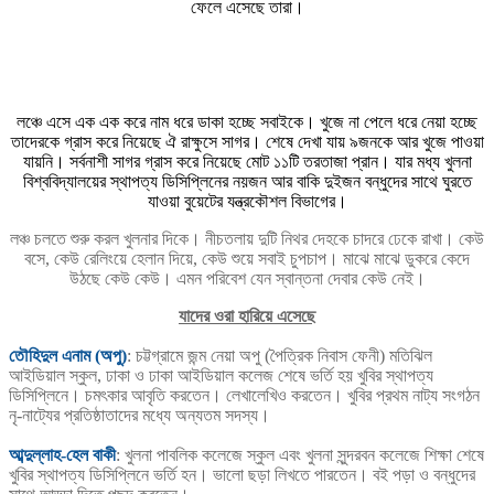
ফেলে এসেছে তারা।
লঞ্চে এসে এক এক করে নাম ধরে ডাকা হচ্ছে সবাইকে। খুজে না পেলে ধরে নেয়া হচ্ছে
তাদেরকে গ্রাস করে নিয়েছে ঐ রাক্ষুসে সাগর। শেষে দেখা যায় ৯জনকে আর খুজে পাওয়া
যায়নি। সর্বনাশী সাগর গ্রাস করে নিয়েছে মোট ১১টি তরতাজা প্রান। যার মধ্য খুলনা
বিশ্ববিদ্যালয়ের স্থাপত্য ডিসিপ্লিনের নয়জন আর বাকি দুইজন বন্ধুদের সাথে ঘুরতে
যাওয়া বুয়েটের যন্ত্রকৌশল বিভাগের।
লঞ্চ চলতে শুরু করল খুলনার দিকে। নীচতলায় দুটি নিথর দেহকে চাদরে ঢেকে রাখা। কেউ
বসে, কেউ রেলিংয়ে হেলান দিয়ে, কেউ শুয়ে সবাই চুপচাপ। মাঝে মাঝে ডুকরে কেদে
উঠছে কেউ কেউ। এমন পরিবেশ যেন স্বান্তনা দেবার কেউ নেই।
যাদের ওরা হারিয়ে এসেছে
তৌহিদুল এনাম (অপু)
: চট্টগ্রামে জন্ম নেয়া অপু (পৈত্রিক নিবাস ফেনী) মতিঝিল
আইডিয়াল স্কুল, ঢাকা ও ঢাকা আইডিয়াল কলেজ শেষে ভর্তি হয় খুবির স্থাপত্য
ডিসিপ্লিনে। চমৎকার আবৃতি করতেন। লেখালেখিও করতেন। খুবির প্রথম নাট্য সংগঠন
নৃ-নাট্যের প্রতিষ্ঠাতাদের মধ্যে অন্যতম সদস্য।
আব্দুল্লাহ-হেল বাকী
: খুলনা পাবলিক কলেজে স্কুল এবং খুলনা সুন্দরবন কলেজে শিক্ষা শেষে
খুবির স্থাপত্য ডিসিপ্লিনে ভর্তি হন। ভালো ছড়া লিখতে পারতেন। বই পড়া ও বন্ধুদের